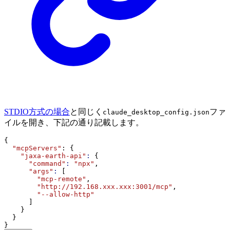
STDIO方式の場合
と同じく
ファ
claude_desktop_config.json
イルを開き、下記の通り記載します。
{
"mcpServers"
: {
"jaxa-earth-api"
:
 {
"command"
:
"npx"
,
"args"
:
 [
"mcp-remote"
,
"http://192.168.xxx.xxx:3001/mcp"
,
"--allow-http"
      ]
    }
  }
}