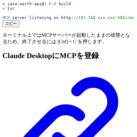
> 
jaxa
-
earth
-
api
@
1.0
.
0
build
> 
tsc
MCP
server
listening
on
http
:
//192.168.xxx.xxx:3001/mcp
コピー
ターミナル上ではMCPサーバーが起動したままの状態とな
るため、終了させるには [Ctrl] + C を押します。
Claude DesktopにMCPを登録