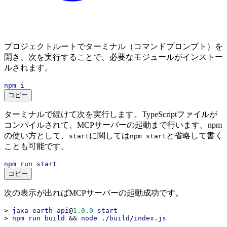
プロジェクトルートでターミナル（コマンドプロンプト）を
開き、次を実行することで、必要なモジュールがインストー
ルされます。
npm
i
コピー
ターミナルで続けて次を実行します。TypeScriptファイルが
コンパイルされて、MCPサーバーの起動まで行います。npm
の使い方として、
に関しては
と省略して書く
start
npm start
ことも可能です。
npm
run
start
コピー
次の表示が出ればMCPサーバーの起動成功です。
> 
jaxa
-
earth
-
api
@
1.0
.
0
start
> 
npm
run
build
 && 
node
 ./
build
/
index
.
js