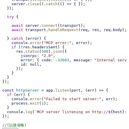
server
.
close
().
catch
(() 
=>
 { });
  });
try
 {
await
server
.
connect
(
transport
);
await
transport
.
handleRequest
(
req
, 
res
, 
req
.
body
);
  } 
catch
 (
error
) {
console
.
error
(
"MCP error:"
, 
error
);
if
 (!
res
.
headersSent
) {
res
.
status
(
500
).
json
({
jsonrpc:
"2.0"
,
error:
 { 
code:
 -
32603
, 
message:
"Internal serve
id:
null
,
      });
    }
  }
});
const
httpServer
 = 
app
.
listen
(
port
, (
err
) 
=>
 {
if
 (
err
) {
console
.
error
(
"Failed to start server:"
, 
err
);
process
.
exit
(
1
);
  }
console
.
log
(
`MCP server listening on http://
${
host
}
:
$
});
//(以後省略)