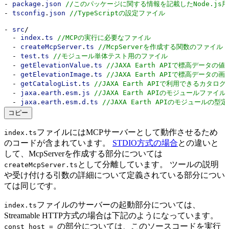
- 
package
.
json
//このパッケージに関する情報を記載したNode.js
- 
tsconfig
.
json
//TypeScriptの設定ファイル
- 
src
/
  - 
index
.
ts
//MCPの実行に必要なファイル
  - 
createMcpServer
.
ts
//McpServerを作成する関数のファイル
  - 
test
.
ts
//モジュール単体テスト用のファイル
  - 
getElevationValue
.
ts
//JAXA Earth APIで標高データ
  - 
getElevationImage
.
ts
//JAXA Earth APIで標高データ
  - 
getCatalogList
.
ts
//JAXA Earth APIで利用できるカタ
  - 
jaxa
.
earth
.
esm
.
js
//JAXA Earth APIのモジュールファイル
  - 
jaxa
.
earth
.
esm
.
d
.
ts
//JAXA Earth APIのモジュールの型
コピー
ファイルにはMCPサーバーとして動作させるため
index.ts
のコードが含まれています。
STDIO方式の場合
との違いと
して、McpServerを作成する部分については
として分離しています。 ツールの説明
createMcpServer.ts
や受け付ける引数の詳細について定義されている部分につい
ては同じです。
ファイルのサーバーの起動部分については、
index.ts
Streamable HTTP方式の場合は下記のようになっています。
の部分については、このソースコードを実行
const host =