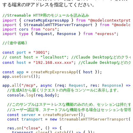
する端末のIPアドレスを指定してください。
//Streamable HTTP用のモジュールを読み込み
import
 { 
createMcpExpressApp
 } 
from
"@modelcontextproto
import
 { 
StreamableHTTPServerTransport
 } 
from
"@modelco
import
cors
from
"cors"
;
import
type
 { 
Request
, 
Response
 } 
from
"express"
;
//(途中省略)
const
port
 = 
"3001"
;
// const host = "localhost"; //Claude Desktop
const
host
 = 
"192.168.xxx.xxx"
; 
//Claude Desktop
const
app
 = 
createMcpExpressApp
({ 
host
 });
app
.
use
(
cors
());
app
.
all
(
"/mcp"
, 
async
 (
req
: 
Request
, 
res
: 
Response
) 
=>
 
//生成AIから届くリクエストの内容をコンソールに表示します。
console
.
log
(
req
.
body
);
//このサンプルはステートレスな機能のみのため、セッションは持たず
//ユーザー認証等、ステートフルな機能を作る場合はセッションを管理
const
server
 = 
createMcpServer
();
const
transport
 = 
new
StreamableHTTPServerTransport
()
res
.
on
(
"close"
, () 
=>
 {
transport
.
close
().
catch
(() 
=>
 { });