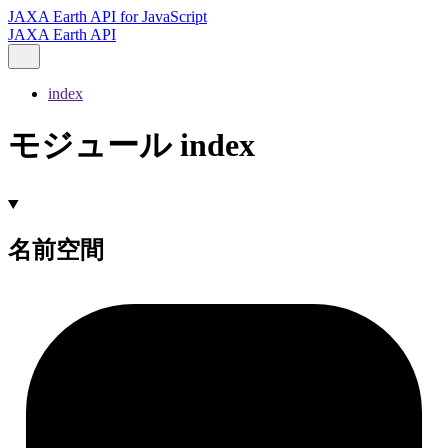
JAXA Earth API for JavaScript
JAXA Earth API
index
モジュール index
名前空間