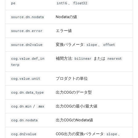
、
pe
int16
float32
Nodataの値
source.dn.nodata
エラー値
source.dn.error
変換パラメータ:
、
source.dn2value
slope
offset
補間方法:
または
cog.value.def_in
bilinear
nearest
terp
プロダクトの単位
cog.value.unit
出力COGのデータ型
cog.dn.data_type
/
出力COGの最小/最大値
cog.dn.min
.max
出力COGのNodata値
cog.dn.nodata
COG出力の変換パラメータ:
、
cog.dn2value
slope