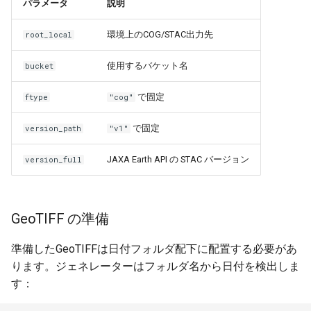
パラメータ
説明
環境上のCOG/STAC出力先
root_local
使用するバケット名
bucket
で固定
ftype
"cog"
で固定
version_path
"v1"
JAXA Earth API の STAC バージョン
version_full
GeoTIFF の準備
準備したGeoTIFFは日付フォルダ配下に配置する必要があ
ります。ジェネレーターはフォルダ名から日付を検出しま
す：