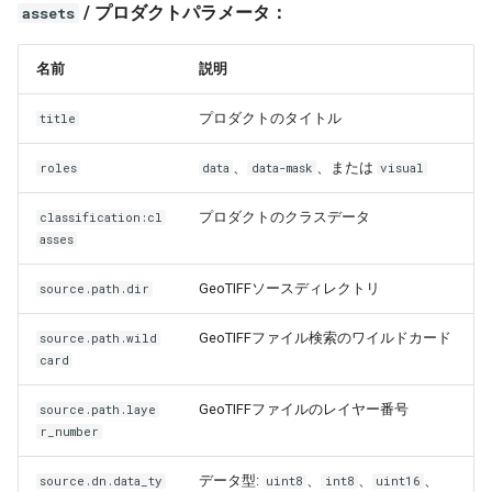
/ プロダクトパラメータ：
assets
名前
説明
プロダクトのタイトル
title
、
、または
roles
data
data-mask
visual
プロダクトのクラスデータ
classification:cl
asses
GeoTIFFソースディレクトリ
source.path.dir
GeoTIFFファイル検索のワイルドカード
source.path.wild
card
GeoTIFFファイルのレイヤー番号
source.path.laye
r_number
データ型:
、
、
、
source.dn.data_ty
uint8
int8
uint16