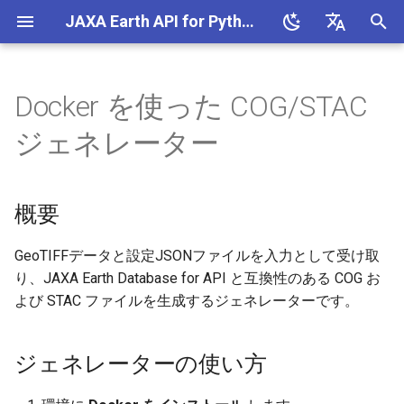
JAXA Earth API for Python (v0.1.6)
検
English
索
日本語
Docker を使った COG/STAC
Python
MCP サーバー
概要
を
ジェネレーター
初
QGIS
ジェネレーターの使い方
期
概要
Google Colab
入力パラメータの説明
化
main.py のパラメータ
GeoTIFFデータと設定JSONファイルを入力として受け取
り、JAXA Earth Database for API と互換性のある COG お
GeoTIFF の準備
よび STAC ファイルを生成するジェネレーターです。
JSON の設定パラメータ
ジェネレーターの使い方