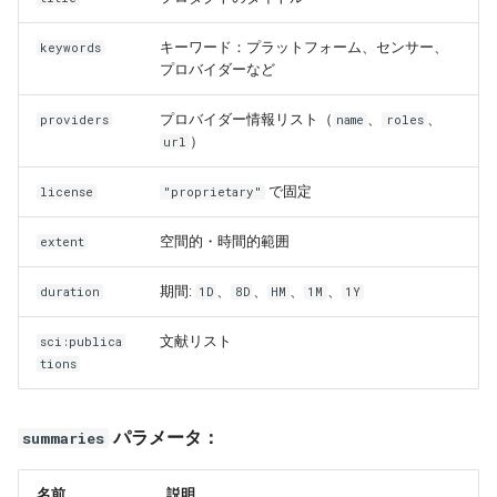
キーワード：プラットフォーム、センサー、
keywords
プロバイダーなど
プロバイダー情報リスト（
、
、
providers
name
roles
）
url
で固定
license
"proprietary"
空間的・時間的範囲
extent
期間:
、
、
、
、
duration
1D
8D
HM
1M
1Y
文献リスト
sci:publica
tions
パラメータ：
summaries
名前
説明