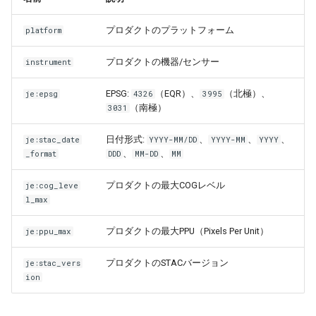
プロダクトのプラットフォーム
platform
プロダクトの機器/センサー
instrument
EPSG:
（EQR）、
（北極）、
je:epsg
4326
3995
（南極）
3031
日付形式:
、
、
、
je:stac_date
YYYY-MM/DD
YYYY-MM
YYYY
、
、
_format
DDD
MM-DD
MM
プロダクトの最大COGレベル
je:cog_leve
l_max
プロダクトの最大PPU（Pixels Per Unit）
je:ppu_max
プロダクトのSTACバージョン
je:stac_vers
ion