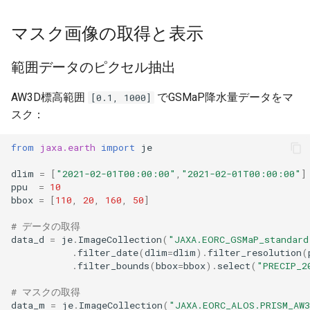
マスク画像の取得と表示
範囲データのピクセル抽出
AW3D標高範囲
でGSMaP降水量データをマ
[0.1, 1000]
スク：
from
jaxa.earth
import
je
dlim
=
[
"2021-02-01T00:00:00"
,
"2021-02-01T00:00:00"
]
ppu
=
10
bbox
=
[
110
,
20
,
160
,
50
]
# データの取得
data_d
=
je
.
ImageCollection
(
"JAXA.EORC_GSMaP_standard
.
filter_date
(
dlim
=
dlim
)
.
filter_resolution
(
.
filter_bounds
(
bbox
=
bbox
)
.
select
(
"PRECIP_2
# マスクの取得
data_m
=
je
.
ImageCollection
(
"JAXA.EORC_ALOS.PRISM_AW3