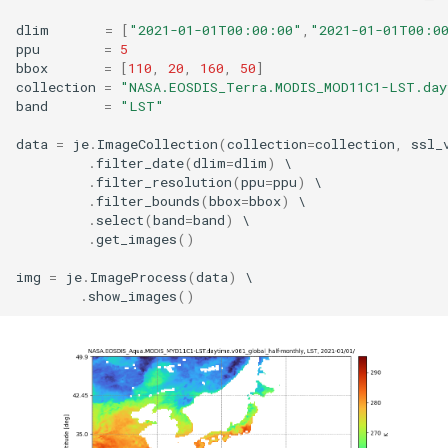
dlim
=
[
"2021-01-01T00:00:00"
,
"2021-01-01T00:0
ppu
=
5
bbox
=
[
110
,
20
,
160
,
50
]
collection
=
"NASA.EOSDIS_Terra.MODIS_MOD11C1-LST.day
band
=
"LST"
data
=
je
.
ImageCollection
(
collection
=
collection
,
ssl_
.
filter_date
(
dlim
=
dlim
)
.
filter_resolution
(
ppu
=
ppu
)
.
filter_bounds
(
bbox
=
bbox
)
.
select
(
band
=
band
)
.
get_images
()
img
=
je
.
ImageProcess
(
data
)
.
show_images
()