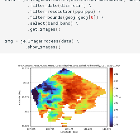
.
filter_date
(
dlim
=
dlim
)
.
filter_resolution
(
ppu
=
ppu
)
.
filter_bounds
(
geoj
=
geoj
[
0
])
.
select
(
band
=
band
)
.
get_images
()
img
=
je
.
ImageProcess
(
data
)
.
show_images
()