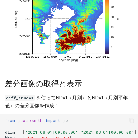
差分画像の取得と表示
を使ってNDVI（月別）とNDVI（月別平年
diff_images
値）の差分画像を作成：
from
jaxa.earth
import
je
dlim
=
[
"2021-08-01T00:00:00"
,
"2021-08-01T00:00:00"
]
bbox
=
[
-
180
,
-
90
,
180
,
90
]