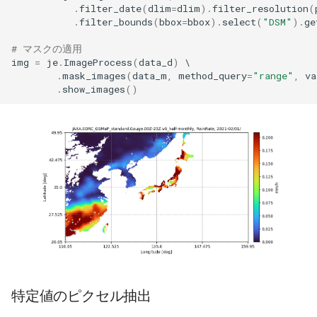
.
filter_date
(
dlim
=
dlim
)
.
filter_resolution
(
.
filter_bounds
(
bbox
=
bbox
)
.
select
(
"DSM"
)
.
ge
# マスクの適用
img
=
je
.
ImageProcess
(
data_d
)
.
mask_images
(
data_m
,
method_query
=
"range"
,
va
.
show_images
()
特定値のピクセル抽出