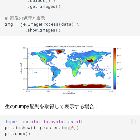
.
select
()
マスク画像の取得と表示
.
get_images
()
範囲データのピクセル抽出
# 画像の処理と表示
img
=
je
.
ImageProcess
(
data
)
.
show_images
()
特定値のピクセル抽出
ビット値によるピクセル抽
出
差分画像の取得と表示
合成画像の取得と表示
時系列データの計算と表示
生のnumpy配列を取得して表示する場合：
import
matplotlib.pyplot
as
plt
plt
.
imshow
(
img
.
raster
.
img
[
0
])
plt
.
show
()