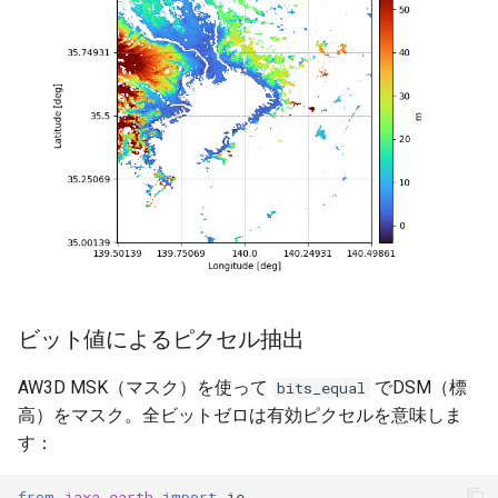
ビット値によるピクセル抽出
AW3D MSK（マスク）を使って
でDSM（標
bits_equal
高）をマスク。全ビットゼロは有効ピクセルを意味しま
す：
from
jaxa.earth
import
je