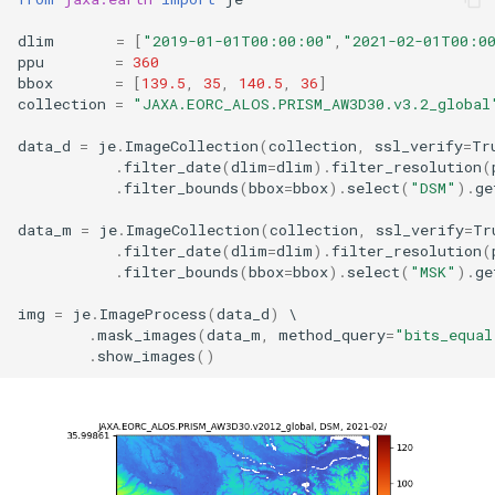
dlim
=
[
"2019-01-01T00:00:00"
,
"2021-02-01T00:0
ppu
=
360
bbox
=
[
139.5
,
35
,
140.5
,
36
]
collection
=
"JAXA.EORC_ALOS.PRISM_AW3D30.v3.2_global
data_d
=
je
.
ImageCollection
(
collection
,
ssl_verify
=
Tr
.
filter_date
(
dlim
=
dlim
)
.
filter_resolution
(
.
filter_bounds
(
bbox
=
bbox
)
.
select
(
"DSM"
)
.
ge
data_m
=
je
.
ImageCollection
(
collection
,
ssl_verify
=
Tr
.
filter_date
(
dlim
=
dlim
)
.
filter_resolution
(
.
filter_bounds
(
bbox
=
bbox
)
.
select
(
"MSK"
)
.
ge
img
=
je
.
ImageProcess
(
data_d
)
.
mask_images
(
data_m
,
method_query
=
"bits_equal
.
show_images
()