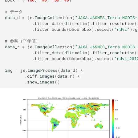
# データ
data_d
=
je
.
ImageCollection
(
"JAXA.JASMES_Terra.MODIS-
.
filter_date
(
dlim
=
dlim
)
.
filter_resolution
(
.
filter_bounds
(
bbox
=
bbox
)
.
select
(
"ndvi"
)
.
g
# 参照（平年値）
data_r
=
je
.
ImageCollection
(
"JAXA.JASMES_Terra.MODIS-
.
filter_date
(
dlim
=
dlim
)
.
filter_resolution
(
.
filter_bounds
(
bbox
=
bbox
)
.
select
(
"ndvi_201
img
=
je
.
ImageProcess
(
data_d
)
.
diff_images
(
data_r
)
.
show_images
()