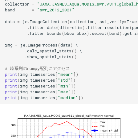
collection
=
"JAXA.JASMES_Aqua.MODIS_swr.v811_global_
band
=
"swr_2012_2021"
data
=
je
.
ImageCollection
(
collection
,
ssl_verify
=
True
.
filter_date
(
dlim
=
dlim
)
.
filter_resolution
(
pp
.
filter_bounds
(
bbox
=
bbox
)
.
select
(
band
)
.
get_i
img
=
je
.
ImageProcess
(
data
)
.
calc_spatial_stats
()
.
show_spatial_stats
()
# 時系列のnumpy配列にアクセス
print
(
img
.
timeseries
[
"mean"
])
print
(
img
.
timeseries
[
"std"
])
print
(
img
.
timeseries
[
"min"
])
print
(
img
.
timeseries
[
"max"
])
print
(
img
.
timeseries
[
"median"
])