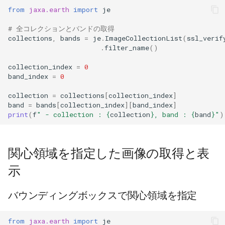
from
jaxa.earth
import
je
# 全コレクションとバンドの取得
collections
,
bands
=
je
.
ImageCollectionList
(
ssl_verif
.
filter_name
()
collection_index
=
0
band_index
=
0
collection
=
collections
[
collection_index
]
band
=
bands
[
collection_index
][
band_index
]
print
(
f
" - collection : 
{
collection
}
, band : 
{
band
}
"
)
関心領域を指定した画像の取得と表
示
バウンディングボックスで関心領域を指定
from
jaxa.earth
import
je