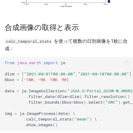
合成画像の取得と表示
を使って複数の日別画像を1枚に合
calc_temporal_stats
成：
from
jaxa.earth
import
je
dlim
=
[
"2021-08-01T00:00:00"
,
"2021-08-10T00:00:00"
]
bbox
=
[
-
180
,
-
90
,
180
,
90
]
data
=
je
.
ImageCollection
(
"JAXA.G-Portal_GCOM-W.AMSR2
.
filter_date
(
dlim
=
dlim
)
.
filter_resolution
()
.
filter_bounds
(
bbox
=
bbox
)
.
select
(
"SMC"
)
.
get_
img
=
je
.
ImageProcess
(
data
)
.
calc_temporal_stats
(
"mean"
)
.
show_images
()