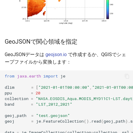
GeoJSONで関心領域を指定
GeoJSONデータは
geojson.io
で作成するか、QGISでシェ
ープファイルから変換します：
from
jaxa.earth
import
je
dlim
=
[
"2021-01-01T00:00:00"
,
"2021-01-01T00:0
ppu
=
20
collection
=
"NASA.EOSDIS_Aqua.MODIS_MYD11C1-LST.dayt
band
=
"LST_2012_2021"
geoj_path
=
"test.geojson"
geoj
=
je
.
FeatureCollection
()
.
read
(
geoj_path
)
.
s
data
=
je
.
ImageCollection
(
collection
=
collection
,
ssl_