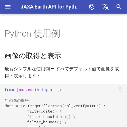
JAXA Earth API for Python (v0.1.6)
検
English
索
日本語
Python 使用例
画像の取得と表示
MCP サーバー
データベース
を
初
コレクションIDとバンドの検
COG/STAC ジェネレーター
画像の取得と表示
索
期
アクセス解析
最もシンプルな使用例 — すべてデフォルト値で画像を取
化
関心領域を指定した画像の取
得・表示します：
得と表示
from
jaxa.earth
import
je
バウンディングボックスで
# 画像の取得
関心領域を指定
data
=
je
.
ImageCollection
(
ssl_verify
=
True
)
.
filter_date
()
GeoJSONで関心領域を指定
.
filter_resolution
()
.
filter_bounds
()