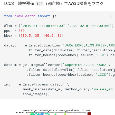
LCCS土地被覆値
（都市域）でAW3D標高をマスク：
190
from
jaxa.earth
import
je
dlim
=
[
"2019-01-01T00:00:00"
,
"2021-02-01T00:00:00"
]
ppu
=
360
bbox
=
[
139.5
,
35
,
140.5
,
36
]
data_d
=
je
.
ImageCollection
(
"JAXA.EORC_ALOS.PRISM_AW3
.
filter_date
(
dlim
=
dlim
)
.
filter_resolution
(
.
filter_bounds
(
bbox
=
bbox
)
.
select
(
"DSM"
)
.
ge
data_m
=
je
.
ImageCollection
(
"Copernicus.C3S_PROBA-V_L
.
filter_date
(
dlim
=
dlim
)
.
filter_resolution
(
.
filter_bounds
(
bbox
=
bbox
)
.
select
(
"LCCS"
)
.
g
img
=
je
.
ImageProcess
(
data_d
)
.
mask_images
(
data_m
,
method_query
=
"values_equ
.
show_images
()