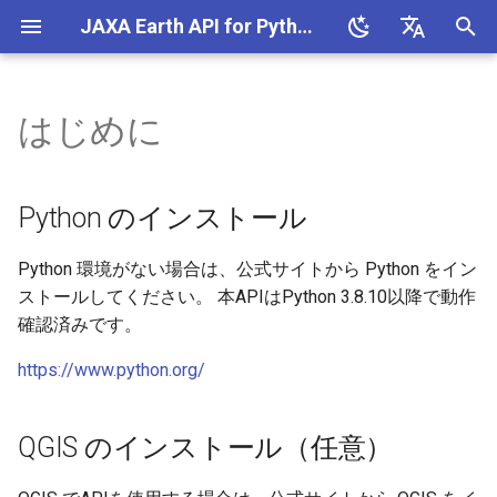
JAXA Earth API for Python (v0.1.6)
検
English
索
日本語
はじめに
Python のインストール
Python
MCP サーバー
データベース
を
初
QGIS のインストール（任
QGIS
COG/STAC ジェネレーター
Python のインストール
意）
期
Google Colab
アクセス解析
Python 環境がない場合は、公式サイトから Python をイン
化
JAXA Earth API for Python の
ストールしてください。 本APIはPython 3.8.10以降で動作
使い方
確認済みです。
インストールする場合
https://www.python.org/
インストールの確認
QGIS のインストール（任意）
インストールしない場合