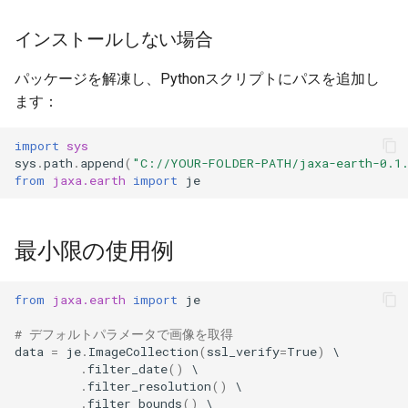
インストールしない場合
パッケージを解凍し、Pythonスクリプトにパスを追加し
ます：
import
sys
sys
.
path
.
append
(
"C://YOUR-FOLDER-PATH/jaxa-earth-0.1
from
jaxa.earth
import
je
最小限の使用例
from
jaxa.earth
import
je
# デフォルトパラメータで画像を取得
data
=
je
.
ImageCollection
(
ssl_verify
=
True
)
.
filter_date
()
.
filter_resolution
()
.
filter_bounds
()